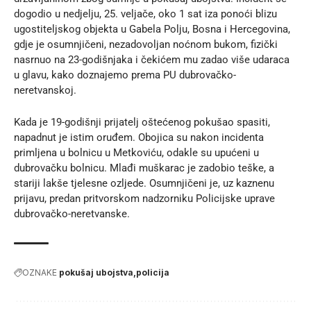
dogodio u nedjelju, 25. veljače, oko 1 sat iza ponoći blizu
ugostiteljskog objekta u Gabela Polju, Bosna i Hercegovina,
gdje je osumnjičeni, nezadovoljan noćnom bukom, fizički
nasrnuo na 23-godišnjaka i čekićem mu zadao više udaraca
u glavu, kako doznajemo prema
PU dubrovačko-
neretvanskoj
.
Kada je 19-godišnji prijatelj oštećenog pokušao spasiti,
napadnut je istim oruđem. Obojica su nakon incidenta
primljena u bolnicu u Metkoviću, odakle su upućeni u
dubrovačku bolnicu. Mlađi muškarac je zadobio teške, a
stariji lakše tjelesne ozljede. Osumnjičeni je, uz kaznenu
prijavu, predan pritvorskom nadzorniku Policijske uprave
dubrovačko-neretvanske.
OZNAKE
pokušaj ubojstva
policija