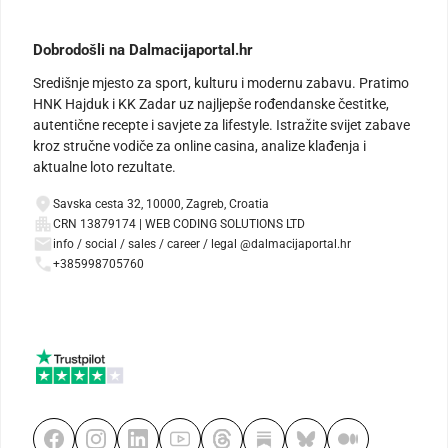
Dobrodošli na Dalmacijaportal.hr
Središnje mjesto za sport, kulturu i modernu zabavu. Pratimo
HNK Hajduk i KK Zadar uz najljepše rođendanske čestitke,
autentične recepte i savjete za lifestyle. Istražite svijet zabave
kroz stručne vodiče za online casina, analize klađenja i
aktualne loto rezultate.
Savska cesta 32, 10000, Zagreb, Croatia
CRN 13879174 | WEB CODING SOLUTIONS LTD
info / social / sales / career / legal @dalmacijaportal.hr
+385998705760