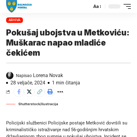
Aa
ARHIVA
Pokušaj ubojstva u Metkoviću:
Muškarac napao mladiće
čekićem
Lorena Novak
Napisao
28 veljače, 2024
1 min čitanja
Shutterstock/ilustracija
Policijski službenici Policijske postaje Metković dovršili su
kriminalističko istraživanje nad 56-godišnjim hrvatskim
državljaninom zbog sumnje u pokušaj ubojstva. Incident se