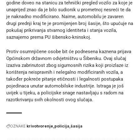
godine doveo na stanicu za tehnički pregled vozilo za koje je
unaprijed znao da je bilo sudionik u prometnoj nesreći te da
je naknadno modificirano. Naime, automobilu je zavaren
drugi prednji kraj te je promijenjen broj šasije, što upućuje na
pokušaj prikrivanja stvarnog identiteta i stanja vozila,
saznajemo prema
PU šibensko-kninskoj
.
Protiv osumnjičene osobe bit će podnesena kaznena prijava
Općinskom državnom odvjetništvu u Šibeniku. Ovaj slučaj
izaziva zabrinutost zbog sigurnosnih rizika koji proizlaze iz
korištenja neispravnih i nelegalno modificiranih vozila, a
također pokreće pitanje etičnosti i legalnosti postupaka
pojedinaca unutar automobilske industrije. Istraga je još
uvijek u tijeku, a policijske snage nastavljaju s radom na
razotkrivanju svih okolnosti ovog slučaja.
OZNAKE
krivotvorenje
policija
šasija