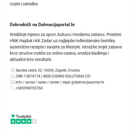
Uvjeti i odredbe
Dobrodošli na Dalmacijaportal.hr
Središnje mjesto za sport, kulturu i modernu zabavu. Pratimo
HNK Hajduk i KK Zadar uz najljepše rođendanske čestitke,
autentične recepte i savjete za lifestyle. Istražite svijet zabave
kroz stručne vodiče za online casina, analize klađenja i
aktualne loto rezultate.
Savska cesta 32, 10000, Zagreb, Croatia
CRN 13879174 | WEB CODING SOLUTIONS LTD
info / social / sales / career / legal @dalmacijaportal.hr
+385998705760