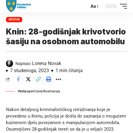
Aa
ARHIVA
Knin: 28-godišnjak krivotvorio
šasiju na osobnom automobilu
Lorena Novak
Napisao
7 studenoga, 2023
1 min čitanja
WallpaperCave/Ilustracija
Nakon detaljnog kriminalističkog istraživanja koje je
provedeno u Kninu, policija je došla do saznanja o mogućem
kaznenom djelu povezanom s manipulacijom automobila.
Osumnjičeni 28-godišnjak tereti se da je u veljači 2023.