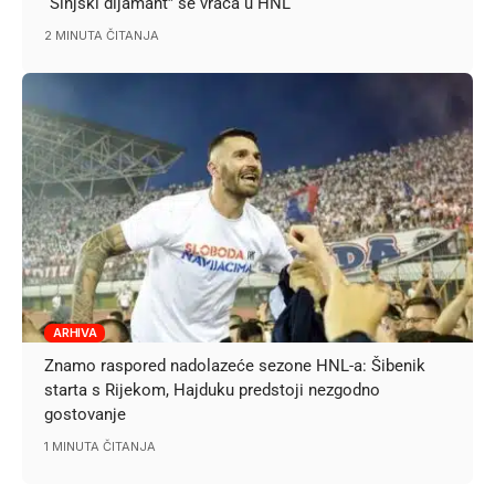
“Sinjski dijamant” se vraća u HNL
2 MINUTA ČITANJA
ARHIVA
Znamo raspored nadolazeće sezone HNL-a: Šibenik
starta s Rijekom, Hajduku predstoji nezgodno
gostovanje
1 MINUTA ČITANJA